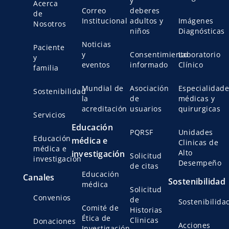
y
Acerca
Correo
deberes
de
Institucional
adultos y
Imágenes
Nosotros
niños
Diagnósticas
Noticias
Paciente
y
Consentimiento
Laboratorio
y
eventos
informado
Clínico
familia
Mundial de
Asociación
Especialidade
Sostenibilidad
la
de
médicas y
acreditación
usuarios
quirurgicas
Servicios
Educación
PQRSF
Unidades
Educación
médica e
Clinicas de
médica e
Alto
investigación
Solicitud
investigación
Desempeño
de citas
Educación
Canales
Sostenibilidad
médica
Solicitud
Convenios
de
Sostenibilida
Comité de
Historias
Ética de
Clinicas
Donaciones
Acciones
Investigación