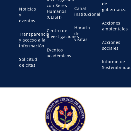
de
con Seres
Canal
Noticias
gobernanza
Humanos
institucional
y
(CEISH)
eventos
Acciones
Horario
ambientales
Centro de
de
Transparencia
Investigaciones
visitas
y acceso a la
Acciones
información
sociales
Eventos
académicos
Solicitud
Informe de
de citas
Sostenibilida