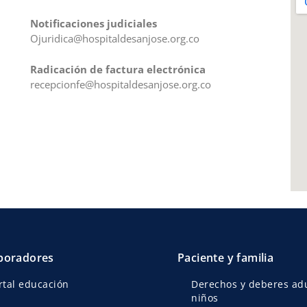
Notificaciones judiciales
Ojuridica@hospitaldesanjose.org.co
Radicación de factura electrónica
recepcionfe@hospitaldesanjose.org.co
boradores
Paciente y familia
rtal educación
Derechos y deberes adu
niños