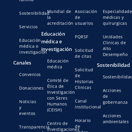
Mundial de
Asociación
Especialidade
Sostenibilidad
la
de
médicas y
acreditación
usuarios
quirurgicas
Servicios
Educación
PQRSF
Unidades
Educación
médica e
Clinicas de
médica e
Alto
investigación
Solicitud
investigación
Desempeño
de citas
Educación
Canales
Sostenibilidad
médica
Solicitud
Convenios
de
Sostenibilida
Comité de
Historias
Ética de
Clinicas
Donaciones
Acciones
Investigación
de
con Seres
Canal
Noticias
gobernanza
Humanos
institucional
y
(CEISH)
eventos
Acciones
Horario
ambientales
Centro de
de
Transparencia
Investigaciones