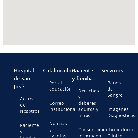
Hospital
Colaboradores
Paciente
Servicios
de San
y familia
Portal
Banco
José
educación
de
Derechos
Sangre
y
Acerca
Correo
deberes
de
Institucional
adultos y
Imágenes
Nosotros
niños
Diagnósticas
Noticias
Paciente
y
Consentimiento
Laboratorio
y
eventos
informado
Clínico
familia