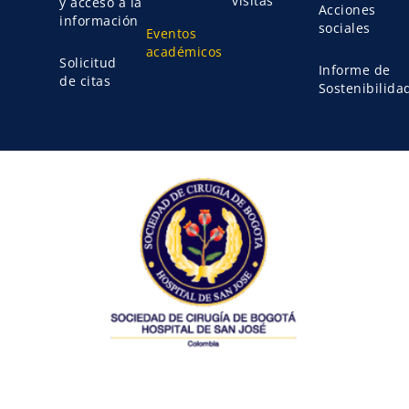
visitas
y acceso a la
Acciones
información
sociales
Eventos
académicos
Solicitud
Informe de
de citas
Sostenibilida