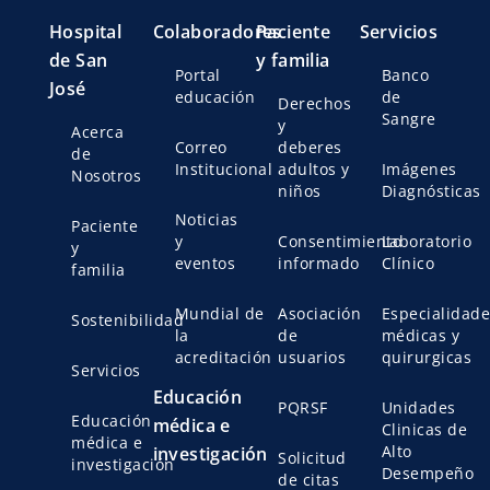
Hospital
Colaboradores
Paciente
Servicios
de San
y familia
Portal
Banco
José
educación
de
Derechos
Sangre
y
Acerca
Correo
deberes
de
Institucional
adultos y
Imágenes
Nosotros
niños
Diagnósticas
Noticias
Paciente
y
Consentimiento
Laboratorio
y
eventos
informado
Clínico
familia
Mundial de
Asociación
Especialidade
Sostenibilidad
la
de
médicas y
acreditación
usuarios
quirurgicas
Servicios
Educación
PQRSF
Unidades
Educación
médica e
Clinicas de
médica e
Alto
investigación
Solicitud
investigación
Desempeño
de citas