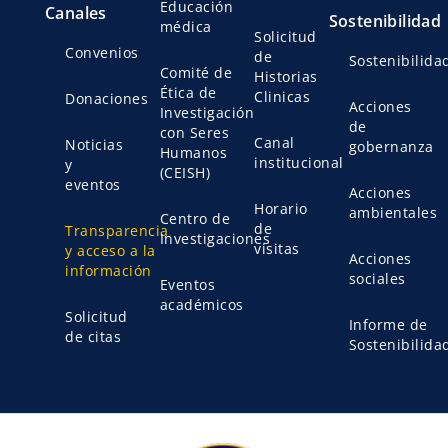
Educación
Canales
Sostenibilidad
médica
Solicitud
Convenios
de
Sostenibilida
Comité de
Historias
Ética de
Clinicas
Donaciones
Acciones
Investigación
de
con Seres
Canal
Noticias
gobernanza
Humanos
institucional
y
(CEISH)
eventos
Acciones
Horario
ambientales
Centro de
de
Transparencia
Investigaciones
visitas
y acceso a la
Acciones
información
sociales
Eventos
académicos
Solicitud
Informe de
de citas
Sostenibilida