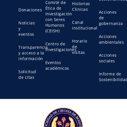
Comité de
Historias
Ética de
Clinicas
Donaciones
Acciones
Investigación
de
con Seres
Canal
Noticias
gobernanza
Humanos
institucional
y
(CEISH)
eventos
Acciones
Horario
ambientales
Centro de
de
Transparencia
Investigaciones
visitas
y acceso a la
Acciones
información
sociales
Eventos
académicos
Solicitud
Informe de
de citas
Sostenibilida