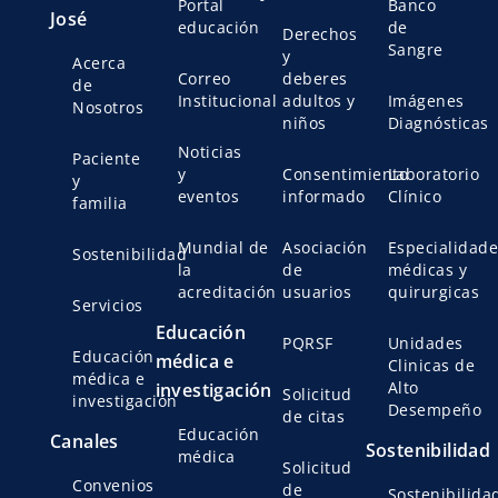
Portal
Banco
José
educación
de
Derechos
Sangre
y
Acerca
Correo
deberes
de
Institucional
adultos y
Imágenes
Nosotros
niños
Diagnósticas
Noticias
Paciente
y
Consentimiento
Laboratorio
y
eventos
informado
Clínico
familia
Mundial de
Asociación
Especialidade
Sostenibilidad
la
de
médicas y
acreditación
usuarios
quirurgicas
Servicios
Educación
PQRSF
Unidades
Educación
médica e
Clinicas de
médica e
Alto
investigación
Solicitud
investigación
Desempeño
de citas
Educación
Canales
Sostenibilidad
médica
Solicitud
Convenios
de
Sostenibilida